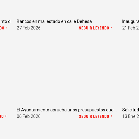
Más de once millones la deuda del Ayuntamiento de Pizarra
Bancos en mal estado en calle Dehesa
Inaugur
DO
27 Feb 2026
SEGUIR LEYENDO
21 Feb 
El Ayuntamiento aprueba unos presupuestos que nos siguen llevando a la ruina
Solicitu
DO
06 Feb 2026
SEGUIR LEYENDO
13 Ene 