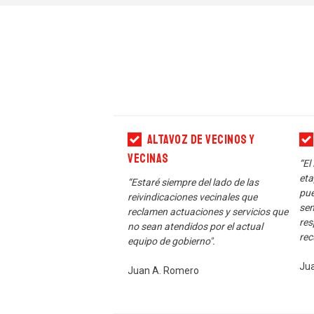
Altavoz de vecinos y
vecinas
“El
eta
“Estaré siempre del lado de las
pue
reivindicaciones vecinales que
sen
reclamen actuaciones y servicios que
res
no sean atendidos por el actual
rec
equipo de gobierno".
Ju
Juan A. Romero